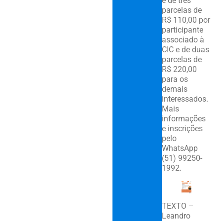
é de três
parcelas de
R$ 110,00 por
participante
associado à
CIC e de duas
parcelas de
R$ 220,00
para os
demais
interessados.
Mais
informações
e inscrições
pelo
WhatsApp
(51) 99250-
1992.
TEXTO –
Leandro