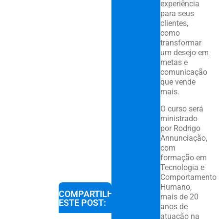
experiência
para seus
clientes,
como
transformar
um desejo em
metas e
comunicação
que vende
mais.
O curso será
ministrado
por Rodrigo
Annunciação,
com
formação em
Tecnologia e
Comportamento
Humano,
COMPARTILHE
mais de 20
ESTE POST:
anos de
atuação na