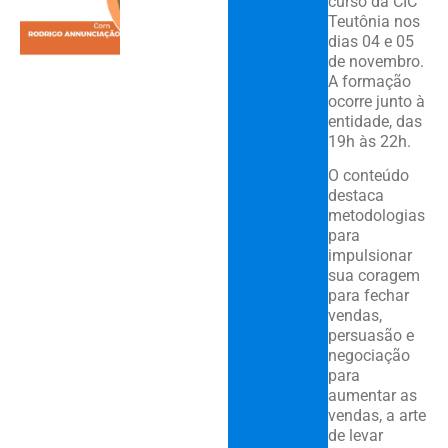
curso da CIC
Teutônia nos
dias 04 e 05
de novembro.
A formação
ocorre junto à
entidade, das
19h às 22h.
O conteúdo
destaca
metodologias
para
impulsionar
sua coragem
para fechar
vendas,
persuasão e
negociação
para
aumentar as
vendas, a arte
de levar