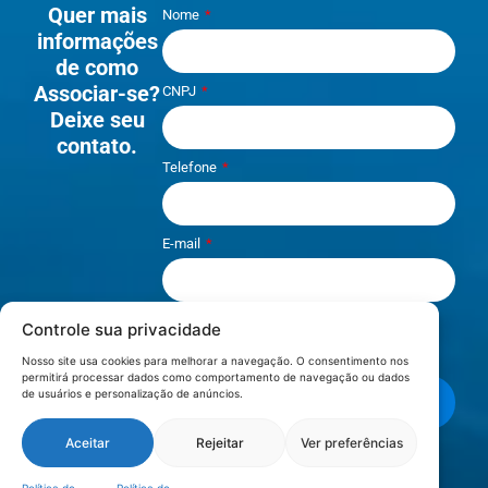
Quer mais
Nome
informações
de como
Associar-se?
CNPJ
Deixe seu
contato.
Telefone
E-mail
Controle sua privacidade
Li e aceito os termos de
Política e
Privacidade
.
Nosso site usa cookies para melhorar a navegação. O consentimento nos
permitirá processar dados como comportamento de navegação ou dados
de usuários e personalização de anúncios.
Enviar mensagem
Aceitar
Rejeitar
Ver preferências
LOCALIZAÇÃO