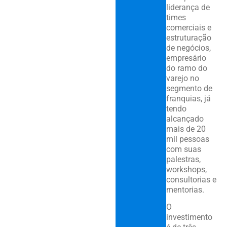
liderança de
times
comerciais e
estruturação
de negócios,
empresário
do ramo do
varejo no
segmento de
franquias, já
tendo
alcançado
mais de 20
mil pessoas
com suas
palestras,
workshops,
consultorias e
mentorias.
O
investimento