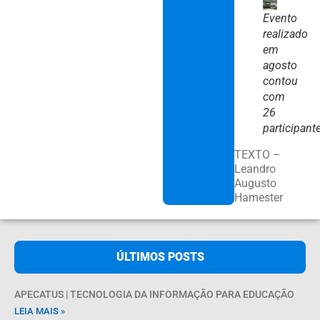
Evento
realizado
em
agosto
contou
com
26
participant
TEXTO –
Leandro
Augusto
Hamester
ÚLTIMOS POSTS
APECATUS | TECNOLOGIA DA INFORMAÇÃO PARA EDUCAÇÃO
LEIA MAIS »