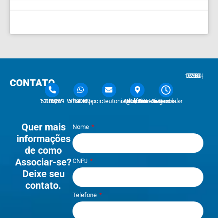
7:30 - 12:00 | 13:30 - 17:30
CONTATO
51 3762-1233 | 51 3762-1030
51 3762-1233 WhatsApp
cicteutonia@cicteutonia.com.br
Rua Um Sul, 77 - Centro Administrativo Teutônia - RS
Segunda - Sexta
Quer mais
Nome
informações
de como
Associar-se?
CNPJ
Deixe seu
contato.
Telefone