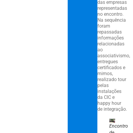
das empresas
representadas
no encontro.
Na sequência
foram
repassadas
informações
relacionadas
ao
associativismo,
entregues
certificados e
mimos,
realizado tour
pelas
instalações
da CIC e
happy hour
de integração.
Encontro
de