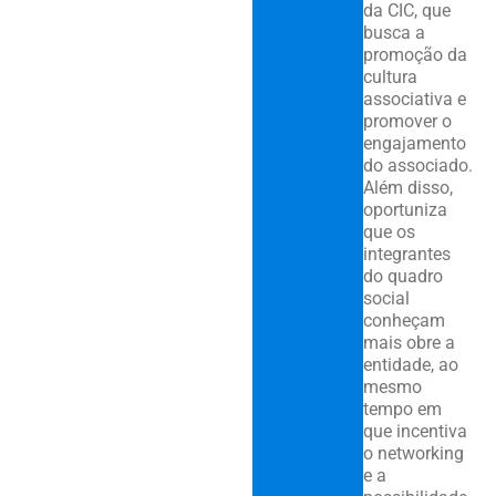
da CIC, que
busca a
promoção da
cultura
associativa e
promover o
engajamento
do associado.
Além disso,
oportuniza
que os
integrantes
do quadro
social
conheçam
mais obre a
entidade, ao
mesmo
tempo em
que incentiva
o networking
e a