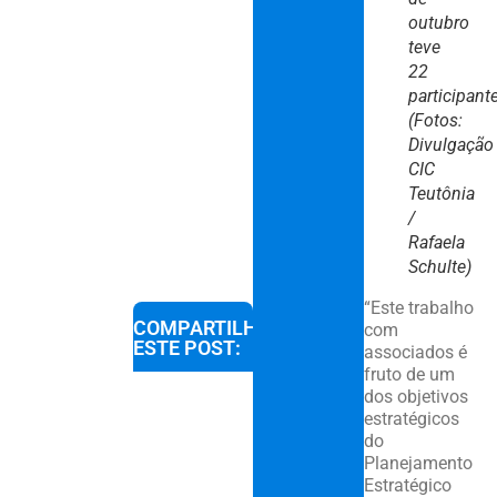
outubro
teve
22
participant
(Fotos:
Divulgação
CIC
Teutônia
/
Rafaela
Schulte)
“Este trabalho
COMPARTILHE
com
ESTE POST:
associados é
fruto de um
dos objetivos
estratégicos
do
Planejamento
Estratégico