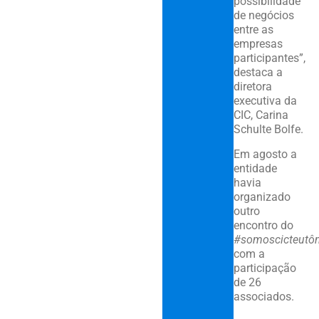
possibilidade
de negócios
entre as
empresas
participantes”,
destaca a
diretora
executiva da
CIC, Carina
Schulte Bolfe.
Em agosto a
entidade
havia
organizado
outro
encontro do
#somoscicteutôn
com a
participação
de 26
associados.