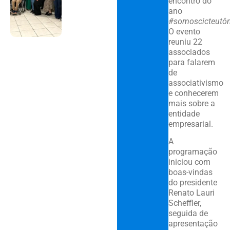
encontro do
ano
#somoscicteutôn
O evento
reuniu 22
associados
para falarem
de
associativismo
e conhecerem
mais sobre a
entidade
empresarial.
A
programação
iniciou com
boas-vindas
do presidente
Renato Lauri
Scheffler,
seguida de
apresentação