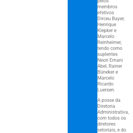
pelos
membros
efetivos
Dirceu Bayer,
Henrique
Klepker e
Marcelo
Reinheimer,
tendo como
suplentes
Neori Ernani
Abel, Rainer
Büneker e
Marcelo
Ricardo
Luersen.
A posse da
Diretoria
Administrativa,
com todos os
diretores
setoriais, e do