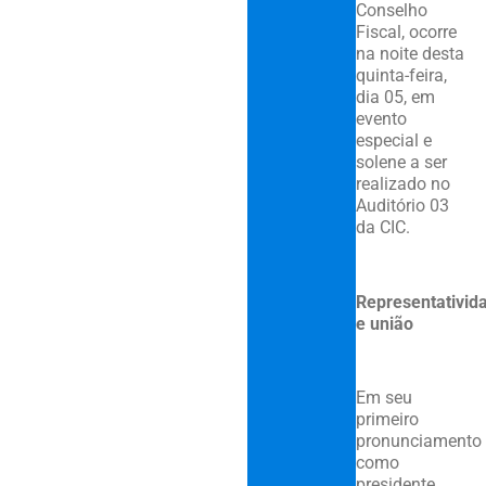
Conselho
Fiscal, ocorre
na noite desta
quinta-feira,
dia 05, em
evento
especial e
solene a ser
realizado no
Auditório 03
da CIC.
Representativid
e união
Em seu
primeiro
pronunciamento
como
presidente,