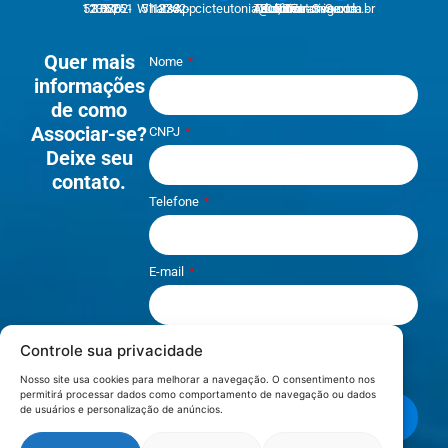
51 3762-1233 | 51 3762-1030
51 3762-1233 WhatsApp
cicteutonia@cicteutonia.com.br
Rua Um Sul, 77 - Centro Administrativo Teutônia - RS
Segunda - Sexta
Quer mais
Nome
informações
de como
Associar-se?
CNPJ
Deixe seu
contato.
Telefone
E-mail
Controle sua privacidade
Li e aceito os termos de
Política e
Privacidade
.
Nosso site usa cookies para melhorar a navegação. O consentimento nos
permitirá processar dados como comportamento de navegação ou dados
de usuários e personalização de anúncios.
Enviar mensagem