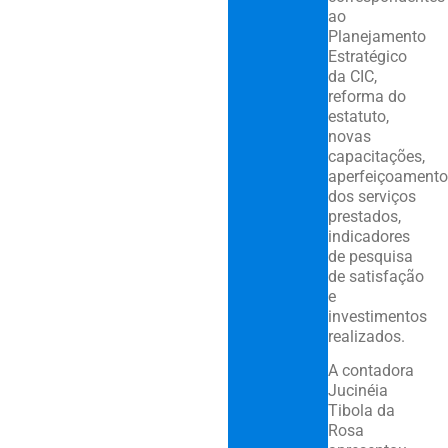
ao
Planejamento
Estratégico
da CIC,
reforma do
estatuto,
novas
capacitações,
aperfeiçoamento
dos serviços
prestados,
indicadores
de pesquisa
de satisfação
e
investimentos
realizados.
A contadora
Jucinéia
Tibola da
Rosa