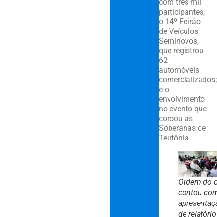
com três mil
participantes;
o 14º Feirão
de Veículos
Seminovos,
que registrou
62
automóveis
comercializados;
e o
envolvimento
no evento que
coroou as
Soberanas de
Teutônia.
Ordem do d
contou co
apresentaç
de relatório