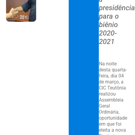
presidência
para o
biênio
2020-
2021
Na noite
desta quarta-
feira, dia 04
de março, a
CIC Teutônia
realizou
Assembleia
Geral
Ordinária,
oportunidade
em que foi
eleita a nova