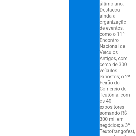
último ano.
Destacou
ainda a
organização
de eventos,
como o 11º
Encontro
Nacional de
Veículos
Antigos, com
cerca de 300
veículos
expostos; o 2º
Feirão do
Comércio de
Teutônia, com
os 40
expositores
somando R$
300 mil em
negócios; a 3ª
Teutofrangofest,