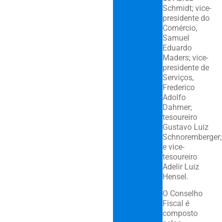
Schmidt; vice-
presidente do
Comércio,
Samuel
Eduardo
Maders; vice-
presidente de
Serviços,
Frederico
Adolfo
Dahmer;
tesoureiro
Gustavo Luiz
Schnoremberger;
e vice-
tesoureiro
Adelir Luiz
Hensel.
O Conselho
Fiscal é
composto