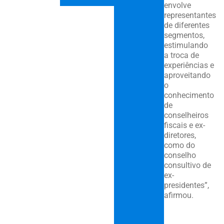
envolve
representantes
de diferentes
segmentos,
estimulando
a troca de
experiências e
aproveitando
o
conhecimento
de
conselheiros
fiscais e ex-
diretores,
como do
conselho
consultivo de
ex-
presidentes”,
afirmou.