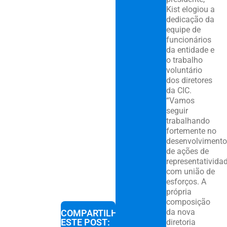
Kist elogiou a
dedicação da
equipe de
funcionários
da entidade e
o trabalho
voluntário
dos diretores
da CIC.
“Vamos
seguir
trabalhando
fortemente no
desenvolvimento
de ações de
representatividad
com união de
esforços. A
própria
composição
da nova
COMPARTILHE
ESTE POST:
diretoria