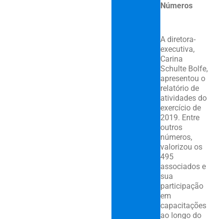
Números
A diretora-
executiva,
Carina
Schulte Bolfe,
apresentou o
relatório de
atividades do
exercício de
2019. Entre
outros
números,
valorizou os
495
associados e
sua
participação
em
capacitações
ao longo do