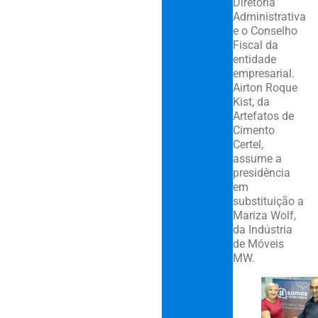
Diretoria
Administrativa
e o Conselho
Fiscal da
entidade
empresarial.
Airton Roque
Kist, da
Artefatos de
Cimento
Certel,
assume a
presidência
em
substituição a
Mariza Wolf,
da Indústria
de Móveis
MW.