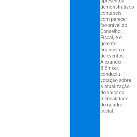
apresentou
demonstrativos
contábeis,
com parecer
favorável do
Conselho
Fiscal, e o
gerente
financeiro e
de eventos,
Alexander
Blömker,
conduziu
votação sobre
a atualização
do valor da
mensalidade
do quadro
social.