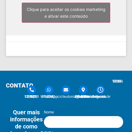
Clique para aceitar os cookies marketing
e ativar este conteúdo
7:30 - 12:00 | 13:30 - 17:30
CONTATO
51 3762-1233 | 51 3762-1030
51 3762-1233 WhatsApp
cicteutonia@cicteutonia.com.br
Rua Um Sul, 77 - Centro Administrativo Teutônia - RS
Segunda - Sexta
Quer mais
Nome
informações
de como