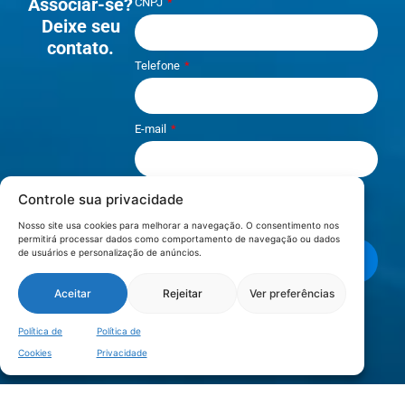
Associar-se?
CNPJ
Deixe seu
contato.
Telefone
E-mail
Controle sua privacidade
Li e aceito os termos de
Política e
Privacidade
.
Nosso site usa cookies para melhorar a navegação. O consentimento nos
permitirá processar dados como comportamento de navegação ou dados
de usuários e personalização de anúncios.
Enviar mensagem
Aceitar
Rejeitar
Ver preferências
LOCALIZAÇÃO
Política de
Política de
Cookies
Privacidade