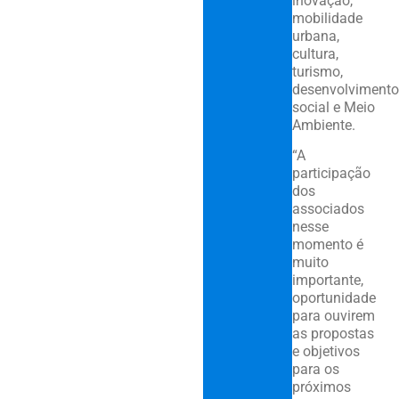
inovação,
mobilidade
urbana,
cultura,
turismo,
desenvolvimento
social e Meio
Ambiente.
“A
participação
dos
associados
nesse
momento é
muito
importante,
oportunidade
para ouvirem
as propostas
e objetivos
para os
próximos