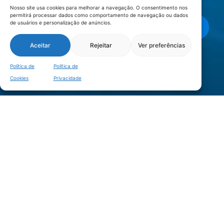
Privacidade
.
Nosso site usa cookies para melhorar a navegação. O consentimento nos
permitirá processar dados como comportamento de navegação ou dados
de usuários e personalização de anúncios.
Enviar mensagem
Aceitar
Rejeitar
Ver preferências
LOCALIZAÇÃO
Política de
Política de
Cookies
Privacidade
©2020 CIC TEUTÔNIA – Câmara de Indústria, Comércio e Serviços de
Teutônia – RS. |
Política de Privacidade
|
Política de Cookies
| Todos os