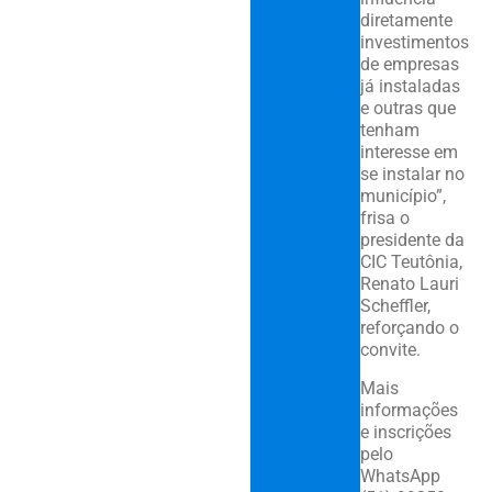
diretamente
investimentos
de empresas
já instaladas
e outras que
tenham
interesse em
se instalar no
município”,
frisa o
presidente da
CIC Teutônia,
Renato Lauri
Scheffler,
reforçando o
convite.
Mais
informações
e inscrições
pelo
WhatsApp