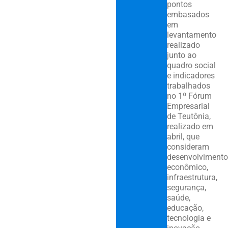
pontos
embasados
em
levantamento
realizado
junto ao
quadro social
e indicadores
trabalhados
no 1º Fórum
Empresarial
de Teutônia,
realizado em
abril, que
consideram
desenvolvimento
econômico,
infraestrutura,
segurança,
saúde,
educação,
tecnologia e