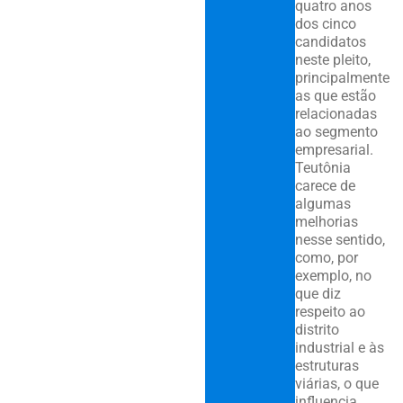
quatro anos
dos cinco
candidatos
neste pleito,
principalmente
as que estão
relacionadas
ao segmento
empresarial.
Teutônia
carece de
algumas
melhorias
nesse sentido,
como, por
exemplo, no
que diz
respeito ao
distrito
industrial e às
estruturas
viárias, o que
influencia