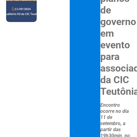
de
governo
em
evento
para
associa
da CIC
Teutôni
Encontro
ocorre no dia
11 de
setembro, a
partir das
19h30min, no