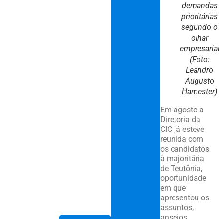
demandas
prioritárias
segundo o
olhar
empresaria
(Foto:
Leandro
Augusto
Hamester)
Em agosto a
Diretoria da
CIC já esteve
reunida com
os candidatos
à majoritária
de Teutônia,
oportunidade
em que
apresentou os
assuntos,
anseios,