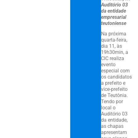
Auditório 03
da entidade
empresarial
teutoniense
Na próxima
quarta-feira,
dia 11, às
19h30min, a
CIC realiza
evento
especial com
os candidatos
a prefeito e
vice-prefeito
de Teutônia.
Tendo por
local o
Auditório 03
da entidade,
as chapas
apresentam