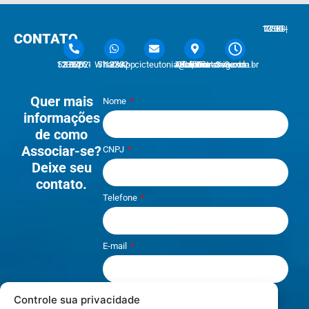
7:30 - 12:00 | 13:30 - 17:30
CONTATO
51 3762-1233 | 51 3762-1030
51 3762-1233 WhatsApp
cicteutonia@cicteutonia.com.br
Rua Um Sul, 77 - Centro Administrativo Teutônia - RS
Segunda - Sexta
Quer mais
Nome
informações
de como
Associar-se?
CNPJ
Deixe seu
contato.
Telefone
E-mail
Controle sua privacidade
Li e aceito os termos de
Política e