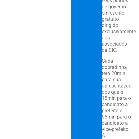
seus planos
de governo
em evento
gratuito
dirigido
exclusivamente
aos
associados
da CIC.
Cada
dobradinha
terá 20min
para sua
apresentação,
dos quais
15min para o
candidato a
prefeito e
05min para o
candidato a
vice-prefeito.
A