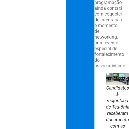
programação
ainda contará
com coquetel
de integração
e momento
de
networking,
num evento
especial de
fortalecimento
do
associativismo.
Candidatos
à
majoritária
de Teutôni
receberam
document
com as