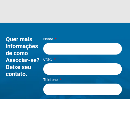
Quer mais
Nome
informações
de como
Associar-se?
CNPJ
Deixe seu
contato.
Telefone
E-mail
Li e aceito os termos de
Política e
Privacidade
.