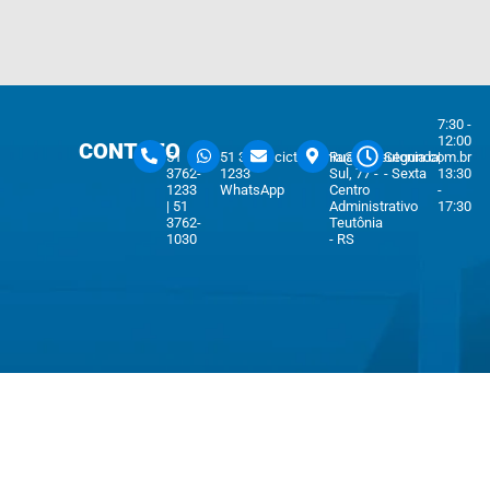
7:30 -
12:00
CONTATO
51
51 3762-
cicteutonia@cicteutonia.com.br
Rua Um
Segunda
|
3762-
1233
Sul, 77 -
- Sexta
13:30
1233
WhatsApp
Centro
-
| 51
Administrativo
17:30
3762-
Teutônia
1030
- RS