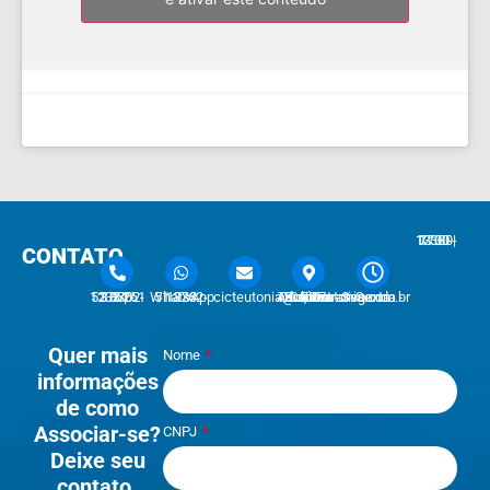
7:30 - 12:00 | 13:30 - 17:30
CONTATO
51 3762-1233 | 51 3762-1030
51 3762-1233 WhatsApp
cicteutonia@cicteutonia.com.br
Rua Um Sul, 77 - Centro Administrativo Teutônia - RS
Segunda - Sexta
Quer mais
Nome
informações
de como
Associar-se?
CNPJ
Deixe seu
contato.