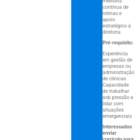
melhoria
contínua de
rotinas e
apoio
estratégico à
diretoria
Pré-requisito:
Experiência
em gestão de
empresas ou
administração
de clínicas
Capacidade
de trabalhar
sob pressão e
lidar com
situações
emergenciais
Interessados
enviar
currículo para