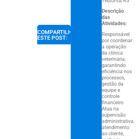
Teutônia/RS
Descrição
das
Atividades:
COMPARTILHE
Responsável
ESTE POST:
por coordenar
a operação
da clínica
veterinária,
garantindo
eficiência nos
processos,
gestão da
equipe e
controle
financeiro
Atua na
supervisão
administrativa,
atendimento
ao cliente,