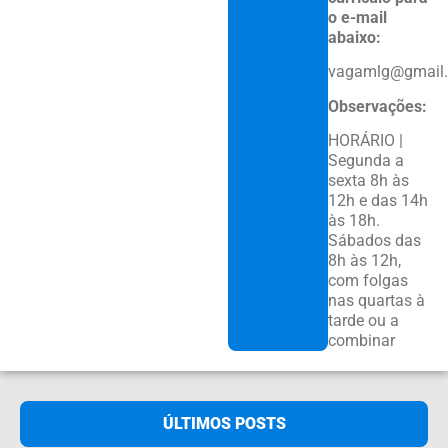
o e-mail
abaixo:
vagamlg@gmail
Observações:
HORÁRIO |
Segunda a
sexta 8h às
12h e das 14h
às 18h.
Sábados das
8h às 12h,
com folgas
nas quartas à
tarde ou a
combinar
ÚLTIMOS POSTS