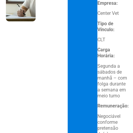
Empresa:
Center Vet
Tipo de
Vínculo:
CLT
Carga
Horária:
Segunda a
sábados de
manhã – com
folga durante
a semana em
meio turno
Remuneração:
Negociável
conforme
pretensão