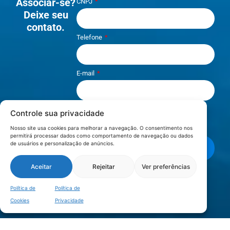
Associar-se?
CNPJ
Deixe seu
contato.
Telefone
E-mail
Controle sua privacidade
Li e aceito os termos de
Política e
Privacidade
.
Nosso site usa cookies para melhorar a navegação. O consentimento nos
permitirá processar dados como comportamento de navegação ou dados
de usuários e personalização de anúncios.
Enviar mensagem
Aceitar
Rejeitar
Ver preferências
LOCALIZAÇÃO
Política de
Política de
Cookies
Privacidade