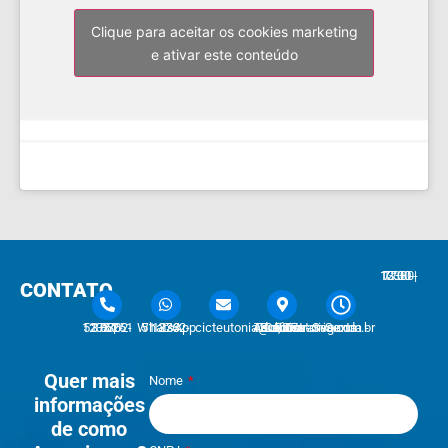
Clique para aceitar os cookies marketing
e ativar este conteúdo
7:30 - 12:00 | 13:30 - 17:30
CONTATO
51 3762-1233 | 51 3762-1030
51 3762-1233 WhatsApp
cicteutonia@cicteutonia.com.br
Rua Um Sul, 77 - Centro Administrativo Teutônia - RS
Segunda - Sexta
Quer mais
Nome
informações
de como