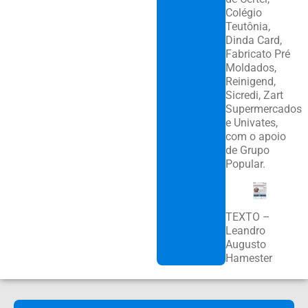
Colégio
Teutônia,
Dinda Card,
Fabricato Pré
Moldados,
Reinigend,
Sicredi, Zart
Supermercados
e Univates,
com o apoio
de Grupo
Popular.
TEXTO –
Leandro
Augusto
Hamester