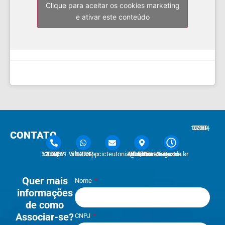
Clique para aceitar os cookies marketing
e ativar este conteúdo
7:30 - 12:00 | 13:30 - 17:30
CONTATO
51 3762-1233 | 51 3762-1030
51 3762-1233 WhatsApp
cicteutonia@cicteutonia.com.br
Rua Um Sul, 77 - Centro Administrativo Teutônia - RS
Segunda - Sexta
Quer mais
Nome
informações
de como
Associar-se?
CNPJ