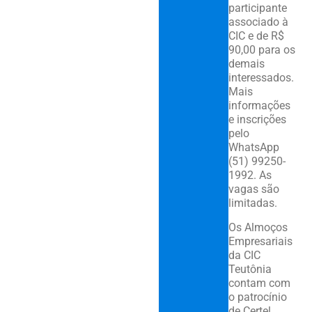
participante
associado à
CIC e de R$
90,00 para os
demais
interessados.
Mais
informações
e inscrições
pelo
WhatsApp
(51) 99250-
1992. As
vagas são
limitadas.
Os Almoços
Empresariais
da CIC
Teutônia
contam com
o patrocínio
de Certel,