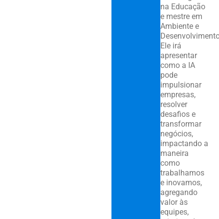
na Educação
e mestre em
Ambiente e
Desenvolvimento
Ele irá
apresentar
como a IA
pode
impulsionar
empresas,
resolver
desafios e
transformar
negócios,
impactando a
maneira
como
trabalhamos
e inovamos,
agregando
valor às
equipes,