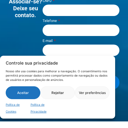
Associar-se?
CNPJ
Deixe seu
contato.
Telefone
E-mail
Controle sua privacidade
Li e aceito os termos de
Política e
Privacidade
.
Nosso site usa cookies para melhorar a navegação. O consentimento nos
permitirá processar dados como comportamento de navegação ou dados
de usuários e personalização de anúncios.
Enviar mensagem
Aceitar
Rejeitar
Ver preferências
LOCALIZAÇÃO
Política de
Política de
Cookies
Privacidade