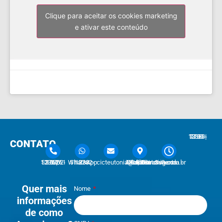
Clique para aceitar os cookies marketing
e ativar este conteúdo
7:30 - 12:00 | 13:30 - 17:30
CONTATO
51 3762-1233 | 51 3762-1030
51 3762-1233 WhatsApp
cicteutonia@cicteutonia.com.br
Rua Um Sul, 77 - Centro Administrativo Teutônia - RS
Segunda - Sexta
Quer mais
Nome
informações
de como