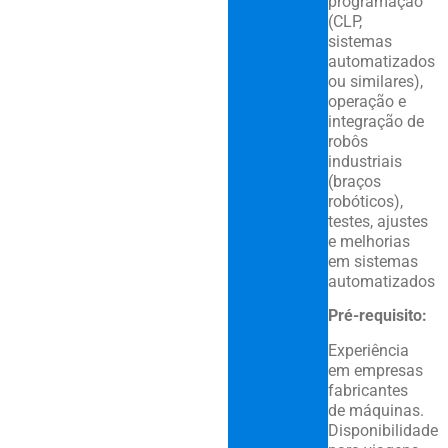
programação
(CLP,
sistemas
automatizados
ou similares),
operação e
integração de
robôs
industriais
(braços
robóticos),
testes, ajustes
e melhorias
em sistemas
automatizados
Pré-requisito:
Experiência
em empresas
fabricantes
de máquinas.
Disponibilidade