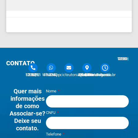
7:30 - 12:00 | 13:30 - 17:30
CONTATO
51 3762-1233 | 51 3762-1030
51 3762-1233 WhatsApp
cicteutonia@cicteutonia.com.br
Rua Um Sul, 77 - Centro Administrativo Teutônia - RS
Segunda - Sexta
Quer mais
Nome
informações
de como
Associar-se?
CNPJ
Deixe seu
contato.
Telefone