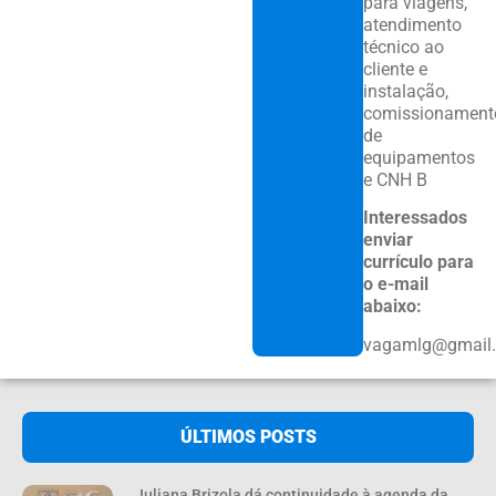
para viagens,
atendimento
técnico ao
cliente e
instalação,
comissionament
de
equipamentos
e CNH B
Interessados
enviar
currículo para
o e-mail
abaixo:
vagamlg@gmail
ÚLTIMOS POSTS
Juliana Brizola dá continuidade à agenda da