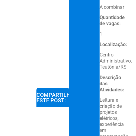
A combinar
Quantidade
de vagas:
1
Localização:
Centro
Administrativo,
Teutônia/RS
Descrição
das
Atividades:
COMPARTILHE
Leitura e
ESTE POST:
criação de
projetos
elétricos,
experiência
em