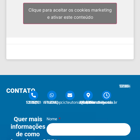
Clique para aceitar os cookies marketing
e ativar este conteúdo
7:30 - 12:00 | 13:30 - 17:30
CONTATO
51 3762-1233 | 51 3762-1030
51 3762-1233 WhatsApp
cicteutonia@cicteutonia.com.br
Rua Um Sul, 77 - Centro Administrativo Teutônia - RS
Segunda - Sexta
Quer mais
Nome
informações
de como