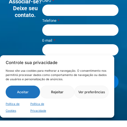
Associar-se?
CNPJ
Deixe seu
contato.
Telefone
E-mail
Controle sua privacidade
Li e aceito os termos de
Política e
Privacidade
.
Nosso site usa cookies para melhorar a navegação. O consentimento nos
permitirá processar dados como comportamento de navegação ou dados
de usuários e personalização de anúncios.
Enviar mensagem
Aceitar
Rejeitar
Ver preferências
LOCALIZAÇÃO
Política de
Política de
Cookies
Privacidade