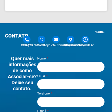
7:30 - 12:00 | 13:30 - 17:30
CONTATO
51 3762-1233 | 51 3762-1030
51 3762-1233 WhatsApp
cicteutonia@cicteutonia.com.br
Rua Um Sul, 77 - Centro Administrativo Teutônia - RS
Segunda - Sexta
Quer mais
Nome
informações
de como
Associar-se?
CNPJ
Deixe seu
contato.
Telefone
E-mail