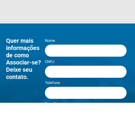
Quer mais
Nome
informações
de como
Associar-se?
CNPJ
Deixe seu
contato.
Telefone
E-mail
Li e aceito os termos de
Política e
Privacidade
.