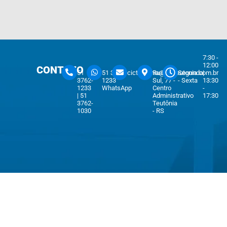
7:30 -
12:00
CONTATO
51
51 3762-
cicteutonia@cicteutonia.com.br
Rua Um
Segunda
|
3762-
1233
Sul, 77 -
- Sexta
13:30
1233
WhatsApp
Centro
-
| 51
Administrativo
17:30
3762-
Teutônia
1030
- RS