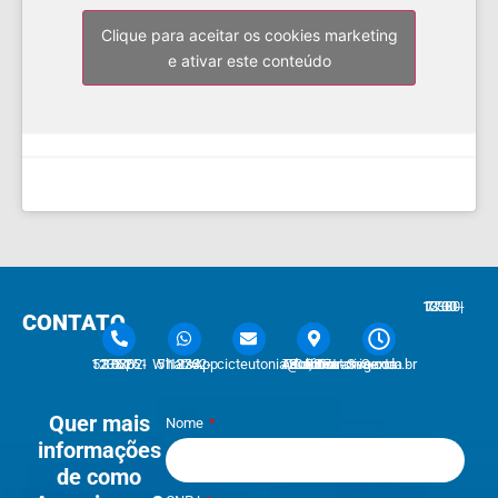
Clique para aceitar os cookies marketing
e ativar este conteúdo
7:30 - 12:00 | 13:30 - 17:30
CONTATO
51 3762-1233 | 51 3762-1030
51 3762-1233 WhatsApp
cicteutonia@cicteutonia.com.br
Rua Um Sul, 77 - Centro Administrativo Teutônia - RS
Segunda - Sexta
Quer mais
Nome
informações
de como