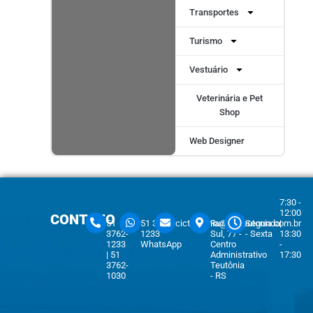
Transportes
Turismo
Vestuário
Veterinária e Pet
Shop
Web Designer
7:30 -
12:00
CONTATO
51
51 3762-
cicteutonia@cicteutonia.com.br
Rua Um
Segunda
|
3762-
1233
Sul, 77 -
- Sexta
13:30
1233
WhatsApp
Centro
-
| 51
Administrativo
17:30
3762-
Teutônia
1030
- RS