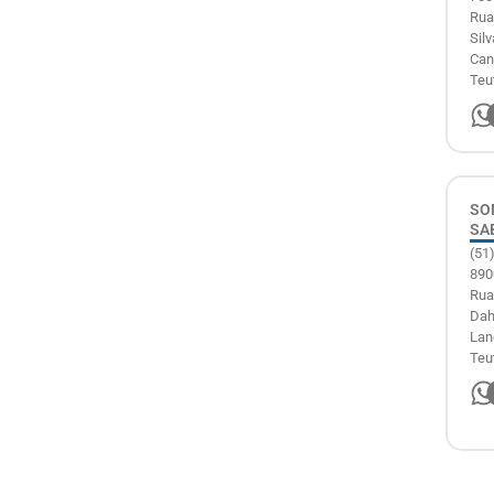
Rua
Silv
Can
Teu
SO
SA
(51
890
Rua
Dah
Lan
Teu