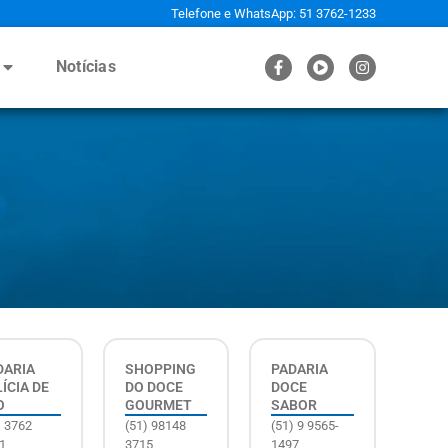
Telefone e WhatsApp: 51 3762-1233
Notícias
DARIA
SHOPPING
PADARIA
ÍCIA DE
DO DOCE
DOCE
O
GOURMET
SABOR
) 3762
(51) 98148
(51) 9 9565-
1
3715
1497