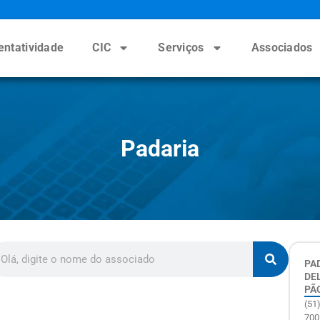
entatividade
CIC
Serviços
Associados
Padaria
PA
DEL
PÃ
(51
700