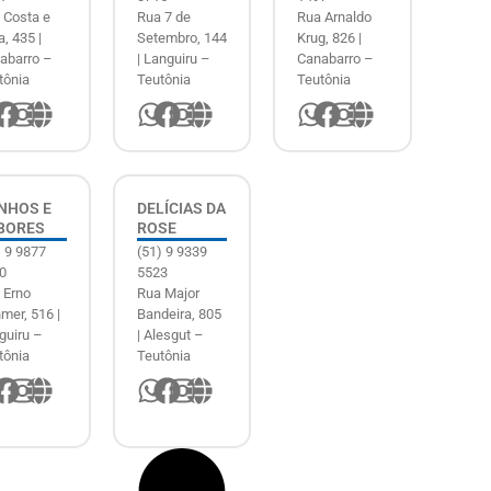
 Costa e
Rua 7 de
Rua Arnaldo
a, 435 |
Setembro, 144
Krug, 826 |
abarro –
| Languiru –
Canabarro –
tônia
Teutônia
Teutônia
NHOS E
DELÍCIAS DA
BORES
ROSE
) 9 9877
(51) 9 9339
0
5523
 Erno
Rua Major
mer, 516 |
Bandeira, 805
guiru –
| Alesgut –
tônia
Teutônia