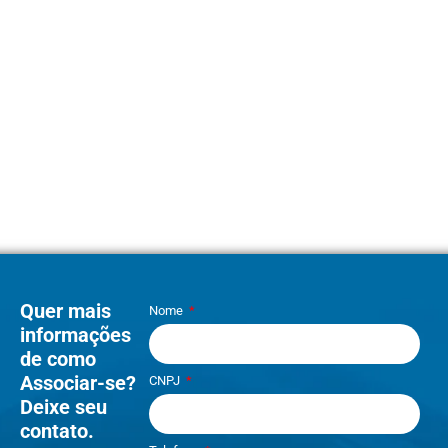
Quer mais
Nome
informações
de como
Associar-se?
CNPJ
Deixe seu
contato.