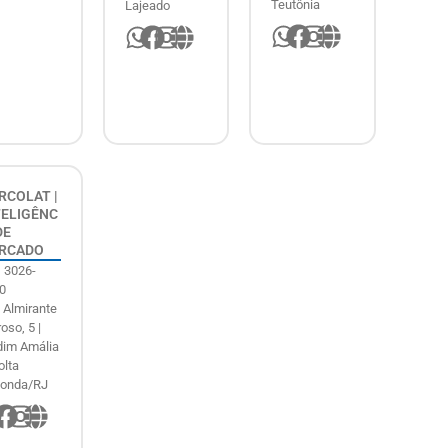
Teutônia
Lajeado
RCOLAT |
TELIGÊNC
DE
RCADO
) 3026-
0
 Almirante
oso, 5 |
dim Amália
olta
onda/RJ