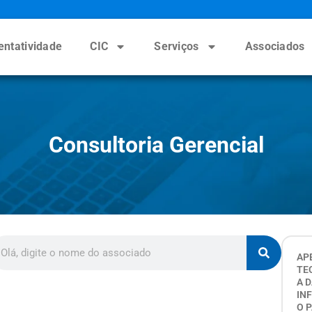
entatividade
CIC
Serviços
Associados
Consultoria Gerencial
AP
TE
A 
IN
O 