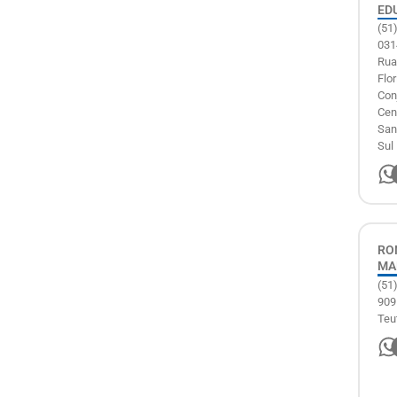
ED
(51
031
Rua
Flor
Conj
Cen
San
Sul
RO
MA
(51
909
Teu