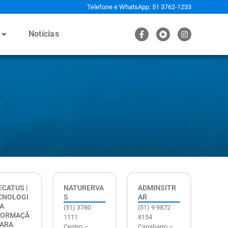
Telefone e WhatsApp: 51 3762-1233
Notícias
ECATUS |
NATURERVA
ADMINSITR
CNOLOGI
S
AR
DA
(51) 3780
(51) 9 9872
FORMAÇÃ
1111
8154
PARA
Centro –
Canabarro –