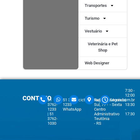
Transportes
Turismo
Vestuário
Veterinária e Pet
Shop
Web Designer
7:30 -
12:00
CONTATO
51
51 3762-
cicteutonia@cicteutonia.com.br
Rua Um
Segunda
|
3762-
1233
Sul, 77 -
- Sexta
13:30
1233
WhatsApp
Centro
-
| 51
Administrativo
17:30
3762-
Teutônia
1030
- RS