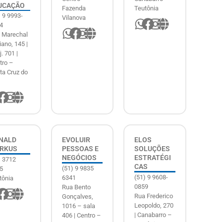
UCAÇÃO
Fazenda
Teutônia
) 9 9993-
Vilanova
4
 Marechal
iano, 145 |
. 701 |
tro –
ta Cruz do
NALD
EVOLUIR
ELOS
RKUS
PESSOAS E
SOLUÇÕES
NEGÓCIOS
ESTRATÉGI
) 3712
CAS
(51) 9 9835
5
(51) 9 9608-
6341
tônia
0859
Rua Bento
Rua Frederico
Gonçalves,
Leopoldo, 270
1016 – sala
| Canabarro –
406 | Centro –