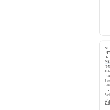
ME
IN
IA 
ME
(24
456
Rua
Barr
Jar
– V
Red