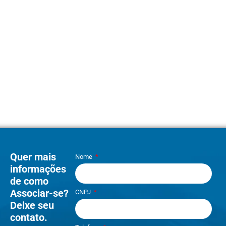
Quer mais
Nome
informações
de como
Associar-se?
CNPJ
Deixe seu
contato.