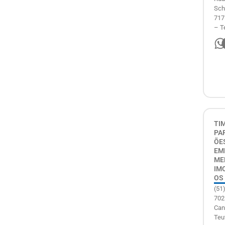
Sch
717
– T
TI
PA
ÕE
EM
ME
IMO
OS
(51
702
Can
Teu