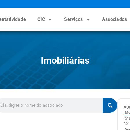
entatividade
CIC
Serviços
Associados
Imobiliárias
AU
IM
(51
301
Rua