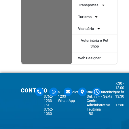
Transportes
Turismo
Vestuário
Veterinária e Pet
Shop
Web Designer
7:30 -
12:00
CONTATO
51
51 3762-
cicteutonia@cicteutonia.com.br
Rua Um
Segunda
|
3762-
1233
Sul, 77 -
- Sexta
13:30
1233
WhatsApp
Centro
-
| 51
Administrativo
17:30
3762-
Teutônia
1030
- RS