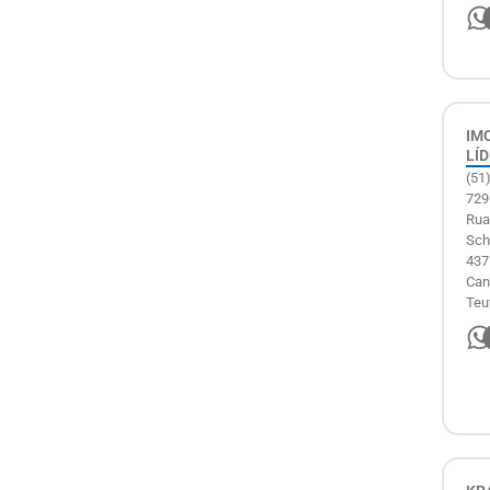
IM
LÍ
(51
729
Rua
Sch
437 
Can
Teu