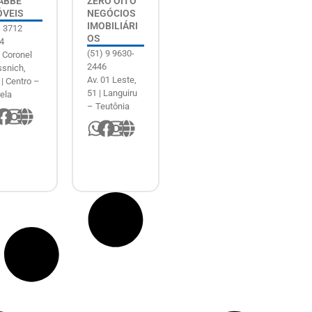
ABBE
ZERO OITO
ÓVEIS
NEGÓCIOS
IMOBILIÁRI
) 3712
OS
4
(51) 9 9630-
 Coronel
2446
snich,
Av. 01 Leste,
 | Centro –
51 | Languiru
rela
– Teutônia