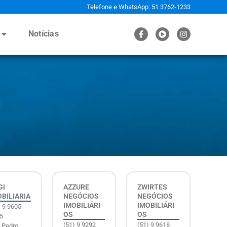
Telefone e WhatsApp: 51 3762-1233
Notícias
GI
AZZURE
ZWIRTES
OBILIARIA
NEGÓCIOS
NEGÓCIOS
IMOBILIÁRI
IMOBILIÁRI
) 9 9605
OS
OS
5
(51) 9 9292
(51) 9 9618
 Pedro