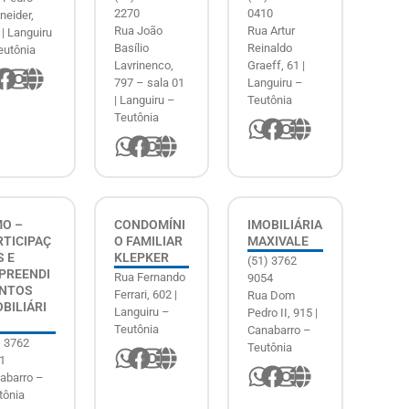
2270
0410
neider,
Rua João
Rua Artur
 | Languiru
Basílio
Reinaldo
eutônia
Lavrinenco,
Graeff, 61 |
797 – sala 01
Languiru –
| Languiru –
Teutônia
Teutônia
MO –
CONDOMÍNI
IMOBILIÁRIA
RTICIPAÇ
O FAMILIAR
MAXIVALE
S E
KLEPKER
(51) 3762
PREENDI
Rua Fernando
9054
NTOS
Ferrari, 602 |
Rua Dom
BILIÁRI
Languiru –
Pedro II, 915 |
Teutônia
Canabarro –
) 3762
Teutônia
1
abarro –
tônia