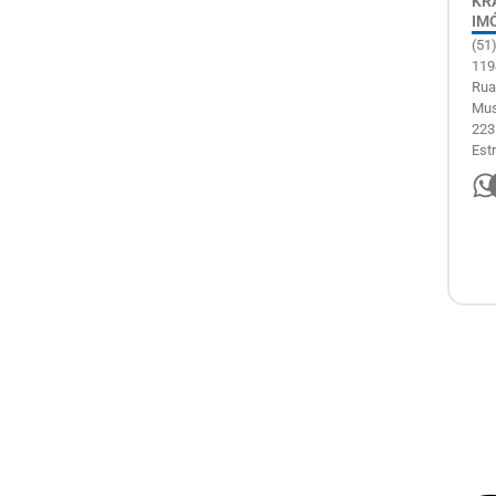
KR
IM
(51
119
Rua
Mus
223
Est