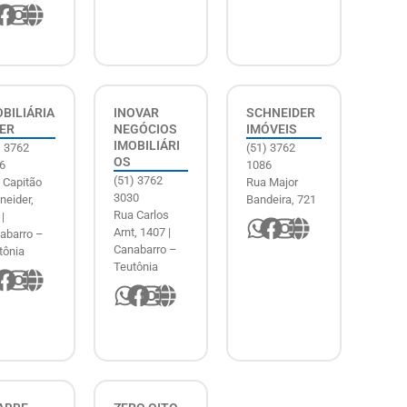
OBILIÁRIA
INOVAR
SCHNEIDER
DER
NEGÓCIOS
IMÓVEIS
IMOBILIÁRI
) 3762
(51) 3762
OS
6
1086
(51) 3762
 Capitão
Rua Major
3030
neider,
Bandeira, 721
Rua Carlos
|
Arnt, 1407 |
abarro –
Canabarro –
tônia
Teutônia