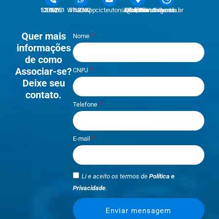
51 3762-1233 | 51 3762-1030
51 3762-1233 WhatsApp
cicteutonia@cicteutonia.com.br
Rua Um Sul, 77 - Centro Administrativo Teutônia - RS
Segunda - Sexta
Quer mais
Nome
informações
de como
Associar-se?
CNPJ
Deixe seu
contato.
Telefone
E-mail
Li e aceito os termos de
Política e
Privacidade
.
Enviar mensagem